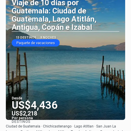
Viaje de 10 días por
Guatemala: Ciudad de
Guatemala, Lago Atitlán,
Antigua, Copán e Izabal
13 DESTINOS
9 NOCHES
Paquete de vacaciones
Desde
US$4,436
US$2,218
Por persona
DESTINOS
Ver
Ciudad de Guatemala · Chichicastenango · Lago Atitlan · San Juan La