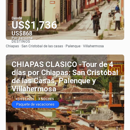
Desde
US$1,736
US$868
Por persona
DESTINOS
Ver
Chiapas · San Cristobal de las casas · Palenque · Villahermosa
CHIAPAS CLASICO -Tour de 4
días por Chiapas: San Cristóbal
de las Casas, Palenque y
Villahermosa
4 DESTINOS
3 NOCHES
Paquete de vacaciones