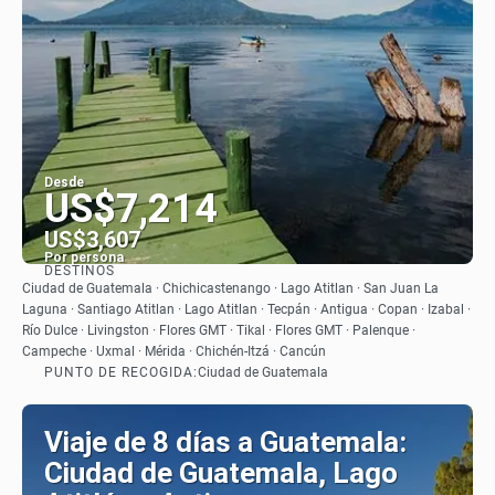
Desde
US$7,214
US$3,607
Por persona
DESTINOS
Ver
Ciudad de Guatemala · Chichicastenango · Lago Atitlan · San Juan La
Laguna · Santiago Atitlan · Lago Atitlan · Tecpán · Antigua · Copan · Izabal ·
Río Dulce · Livingston · Flores GMT · Tikal · Flores GMT · Palenque ·
Campeche · Uxmal · Mérida · Chichén-Itzá · Cancún
PUNTO DE RECOGIDA:
Ciudad de Guatemala
Viaje de 8 días a Guatemala:
Ciudad de Guatemala, Lago