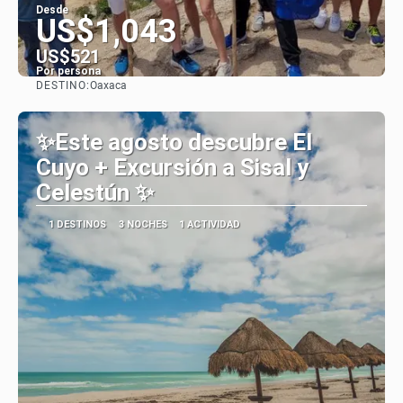
Desde
US$1,043
US$521
Por persona
DESTINO:
Oaxaca
Ver
✨Este agosto descubre El
Cuyo + Excursión a Sisal y
Celestún ✨
1 DESTINOS
3 NOCHES
1 ACTIVIDAD