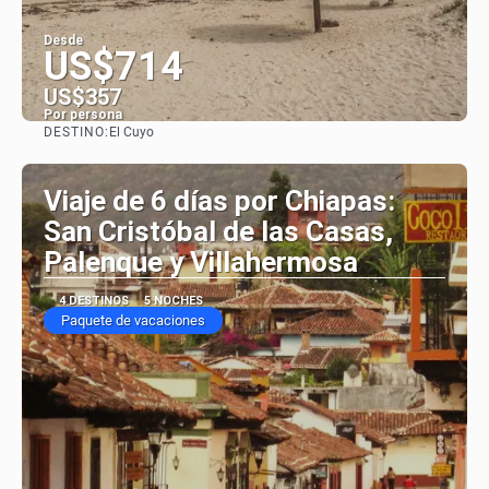
Desde
US$714
US$357
Por persona
DESTINO:
El Cuyo
Ver
Viaje de 6 días por Chiapas:
San Cristóbal de las Casas,
Palenque y Villahermosa
4 DESTINOS
5 NOCHES
Paquete de vacaciones