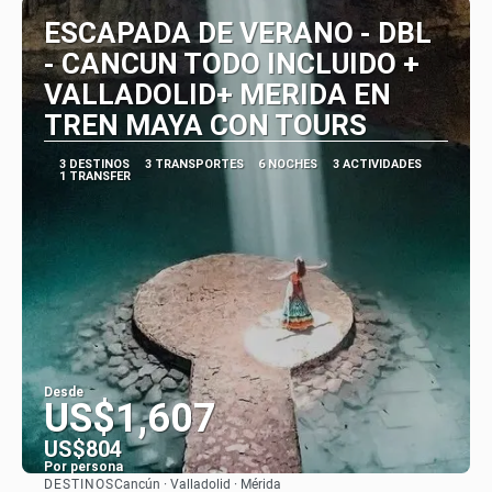
ESCAPADA DE VERANO - DBL
- CANCUN TODO INCLUIDO +
VALLADOLID+ MERIDA EN
TREN MAYA CON TOURS
3 DESTINOS
3 TRANSPORTES
6 NOCHES
3 ACTIVIDADES
1 TRANSFER
Desde
US$1,607
US$804
Por persona
DESTINOS
Cancún · Valladolid · Mérida