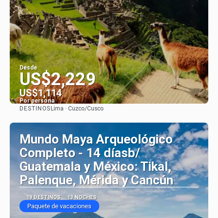
Desde
US$2,229
US$1,114
Por persona
DESTINOS
Lima · Cuzco/Cusco
Ver
Mundo Maya Arqueológico
Completo - 14 díasb/
Guatemala y México: Tikal,
Palenque, Mérida y Cancún
19 DESTINOS
13 NOCHES
Paquete de vacaciones