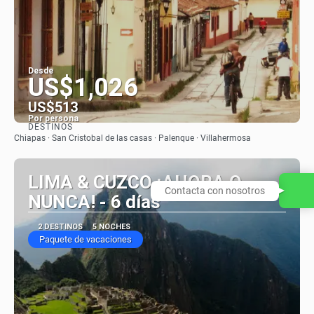
Desde
US$1,026
US$513
Por persona
DESTINOS
Ver
Chiapas · San Cristobal de las casas · Palenque · Villahermosa
LIMA & CUZCO ¡AHORA O
Contacta con nosotros
NUNCA! - 6 días
2 DESTINOS
5 NOCHES
Paquete de vacaciones