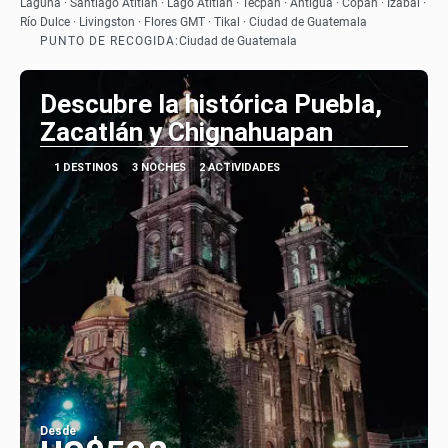
Laguna · Santiago Atitlan · Lago Atitlan · Tecpán · Antigua · Copan · Izabal ·
Río Dulce · Livingston · Flores GMT · Tikal · Ciudad de Guatemala
PUNTO DE RECOGIDA:
Ciudad de Guatemala
Descubre la histórica Puebla,
Zacatlán y Chignahuapan
1 DESTINOS
3 NOCHES
2 ACTIVIDADES
Desde