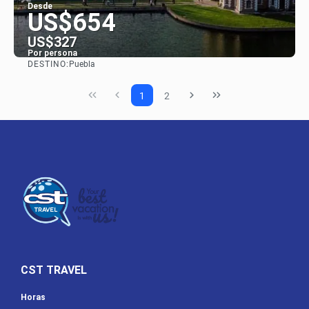
Desde
US$654
US$327
Por persona
DESTINO:
Puebla
Ver
1
2
CST TRAVEL
Horas