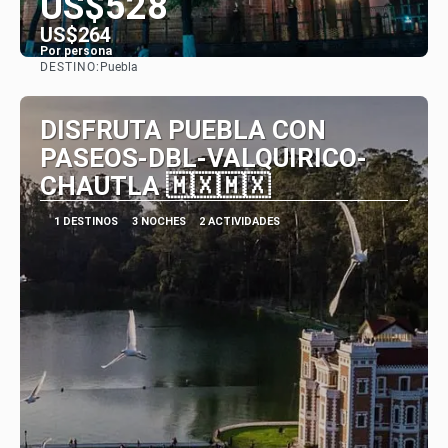
US$528
US$264
Por persona
DESTINO:
Puebla
Ver
DISFRUTA PUEBLA CON
PASEOS-DBL-VALQUIRICO-
CHAUTLA 🇲🇽🇲🇽
1 DESTINOS
3 NOCHES
2 ACTIVIDADES