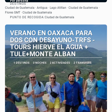
Por persona
DESTINOS
Ver
Ciudad de Guatemala · Antigua · Lago Atitlan · Ciudad de Guatemala ·
Flores GMT · Ciudad de Guatemala
PUNTO DE RECOGIDA:
Ciudad de Guatemala
VERANO EN OAXACA PARA
DOS CON DESAYUNO-TRFS -
TOURS HIERVE EL AGUA +
TULE+MONTE ALBAN
1 DESTINOS
3 NOCHES
2 ACTIVIDADES
2 TRANSFERS