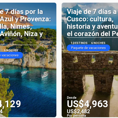
e 7 días por la
Viaje de 7 días a
Azul y Provenza:
Cusco: cultura,
la, Nimes,
historia y aventu
 Aviñón, Niza y
el corazón del P
1 DESTINOS
6 NOCHES
Paquete de vacaciones
S
6 NOCHES
e vacaciones
Desde
4,129
US$4,963
4
US$2,482
Por persona