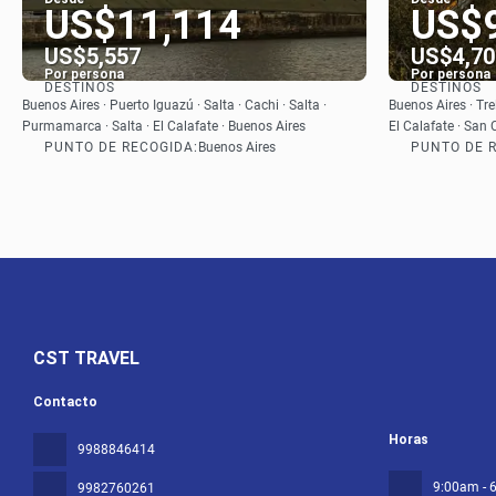
US$11,114
US$
US$5,557
US$4,70
Por persona
Por persona
DESTINOS
DESTINOS
Ver
Buenos Aires · Puerto Iguazú · Salta · Cachi · Salta ·
Buenos Aires · Tre
Purmamarca · Salta · El Calafate · Buenos Aires
El Calafate · San 
PUNTO DE RECOGIDA:
PUNTO DE 
Buenos Aires
CST TRAVEL
Contacto
Horas
9988846414
9:00am - 
9982760261