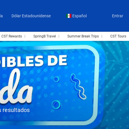
da
Dólar Estadounidense
Español
Entrar
CST Rewards
SpringB Travel
Summer Break Trips
CST Tours
s resultados