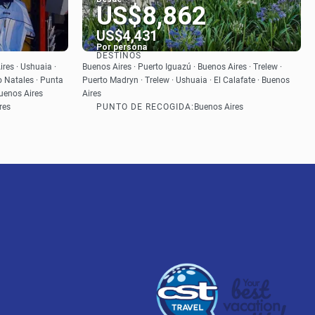
US$8,862
US$4,431
Por persona
DESTINOS
Ver
res · Ushuaia ·
Buenos Aires · Puerto Iguazú · Buenos Aires · Trelew ·
o Natales · Punta
Puerto Madryn · Trelew · Ushuaia · El Calafate · Buenos
Buenos Aires
Aires
PUNTO DE RECOGIDA:
res
Buenos Aires