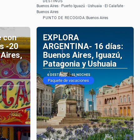
DESTINOS
Ver
Buenos Aires · Puerto Iguazú · Ushuaia · El Calafate ·
Buenos Aires
PUNTO DE RECOGIDA:
Buenos Aires
e con
EXPLORA
s -20
ARGENTINA- 16 días:
Aires,
Buenos Aires, Iguazú,
Patagonia y Ushuaia
6 DESTINOS
15 NOCHES
Paquete de vacaciones
Desde