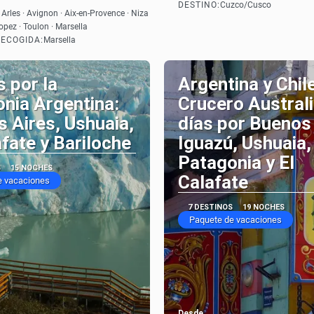
DESTINO:
Cuzco/Cusco
Ver
Ver
 Arles · Avignon · Aix-en-Provence · Niza
ropez · Toulon · Marsella
RECOGIDA:
Marsella
s por la
Argentina y Chil
nia Argentina:
Crucero Australi
 Aires, Ushuaia,
días por Buenos 
afate y Bariloche
Iguazú, Ushuaia,
Patagonia y El
S
15 NOCHES
Calafate
e vacaciones
7 DESTINOS
19 NOCHES
Paquete de vacaciones
Desde