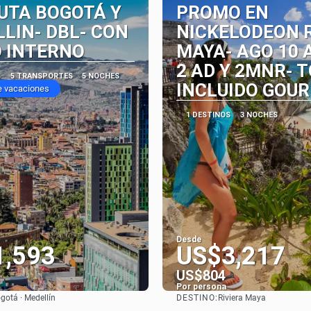
UTA BOGOTÁ Y
PROMO EN
LIN- DBL- CON
NICKELODEON 
 INTERNO
MAYA- AGO 10 A
2 AD Y 2MNR- 
S
5 TRANSPORTES
5 NOCHES
INCLUIDO GOU
e vacaciones
1 DESTINOS
3 NOCHES
Desde
1,593
US$3,217
US$804
Por persona
DESTINO:
gotá · Medellín
Riviera Maya
Ver
Ver