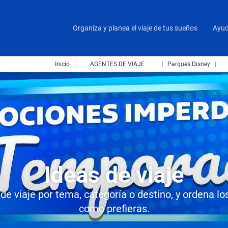
Organiza y planea el viaje de tus sueños
Ayu
Inicio
AGENTES DE VIAJE
Parques Disney
Ideas de viaje
s de viaje por tema, categoría o destino, y ordena lo
como prefieras.