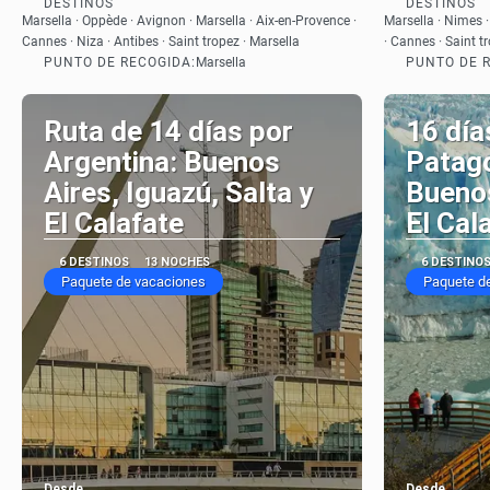
DESTINOS
DESTINOS
Ver
Marsella · Oppède · Avignon · Marsella · Aix-en-Provence ·
Marsella · Nimes ·
Cannes · Niza · Antibes · Saint tropez · Marsella
· Cannes · Saint t
PUNTO DE RECOGIDA:
PUNTO DE 
Marsella
Ruta de 14 días por
16 día
Argentina: Buenos
Patago
Aires, Iguazú, Salta y
Buenos
El Calafate
El Cal
6 DESTINOS
13 NOCHES
6 DESTINO
Paquete de vacaciones
Paquete d
Desde
Desde