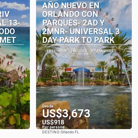
AÑO NUEVO EN
RIV
ORLANDO CON
L 13-
PARQUES- 2AD Y
TODO
2MNR- UNIVERSAL 3
RMET
DAY PARK TO PARK
1 DESTINOS
5 NOCHES
2 TRANSFERS
Desde
US$3,673
US$918
Por persona
DESTINO:
Orlando FL
Ver