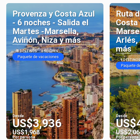
Provenza y Costa Azul
Ruta d
- 6 noches - Salida el
Costa 
Martes -Marsella,
Marsel
Aviñón, Niza y más
Arlés,
más
8 DESTINOS
6 NOCHES
Paquete de vacaciones
9 DESTINO
Paquete d
Desde
Desde
US$3,936
US$
US$1,968
US$2,06
Por persona
Por persona