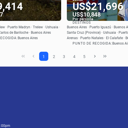
9,414
US$21,696
7
US$10,848
Por persona
DESTINOS
Ver
Ver
lew · Puerto Madryn · Trelew · Ushuaia ·
Buenos Aires · Puerto Iguazú · Buenos Ai
Carlos de Bariloche · Buenos Aires
Santa Cruz (Province) · Ushuaia · Puert
RECOGIDA:
Buenos Aires
Arenas · Puerto Natales · El Calafate · 
PUNTO DE RECOGIDA:
Buenos Ai
1
2
3
4
5
6:00pm