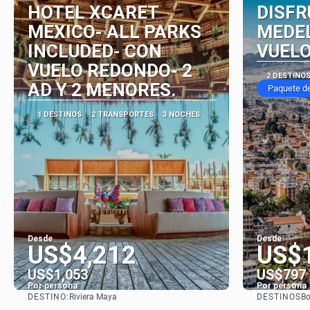
HOTEL XCARET
DISFR
MEXICO- ALL PARKS
MEDEL
INCLUDED- CON
VUELO
VUELO REDONDO- 2
2 DESTINO
AD Y 2 MENORES.
Paquete d
1 DESTINOS
2 TRANSPORTES
3 NOCHES
Desde
Desde
US$4,212
US$
US$1,053
US$797
Por persona
Por persona
DESTINO:
DESTINOS
Riviera Maya
Bo
Ver