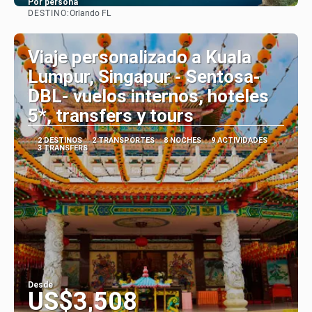
Por persona
DESTINO:
Orlando FL
Ver
Viaje personalizado a Kuala
Lumpur, Singapur - Sentosa-
DBL- vuelos internos, hoteles
5*, transfers y tours
2 DESTINOS
2 TRANSPORTES
8 NOCHES
9 ACTIVIDADES
3 TRANSFERS
Desde
US$3,508