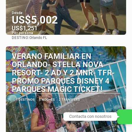
Desde
US$5,002
US$1,251
Por persona
DESTINO:
Orlando FL
Ver
VERANO FAMILIAR EN
ORLANDO- STELLA NOVA
RESORT- 2 AD Y 2 MNR- TFR-
PROMO PARQUES DISNEY 4
PARQUES MAGIC TICKET!
1 DESTINOS
5 NOCHES
2 TRANSFERS
Contacta con nosotros