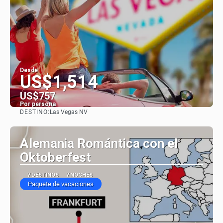
Desde
US$1,514
US$757
Por persona
DESTINO:
Las Vegas NV
Ver
Alemania Romántica con el
Oktoberfest
7 DESTINOS
7 NOCHES
Paquete de vacaciones