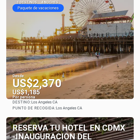
1 DESTINOS
4 NOCHES
Paquete de vacaciones
Desde
US$2,370
US$1,185
Por persona
DESTINO:
Los Angeles CA
Ver
PUNTO DE RECOGIDA:
Los Angeles CA
RESERVA TU HOTEL EN CDMX
-INAUGURACION DEL