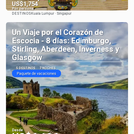
US$1,754
Por persona
DESTINOS
Kuala Lumpur · Singapur
Ver
Un Viaje por el Corazón de
Escocia - 8 días: Edimburgo,
Stirling, Aberdeen, Inverness y
Glasgow
5 DESTINOS
7 NOCHES
Paquete de vacaciones
Desde