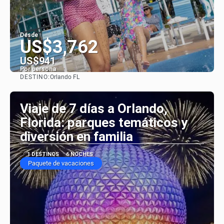
Desde
US$3,762
US$941
Por persona
DESTINO:
Orlando FL
Ver
Viaje de 7 días a Orlando,
Florida: parques temáticos y
diversión en familia
1 DESTINOS
6 NOCHES
Paquete de vacaciones