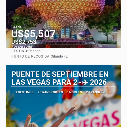
Desde
US$5,507
US$2,753
Por persona
DESTINO:
Orlando FL
Ver
PUNTO DE RECOGIDA:
Orlando FL
PUENTE DE SEPTIEMBRE EN
LAS VEGAS PARA 2 -✈️ 2026
1 DESTINOS
2 TRANSPORTES
3 NOCHES
2 TRANSFERS