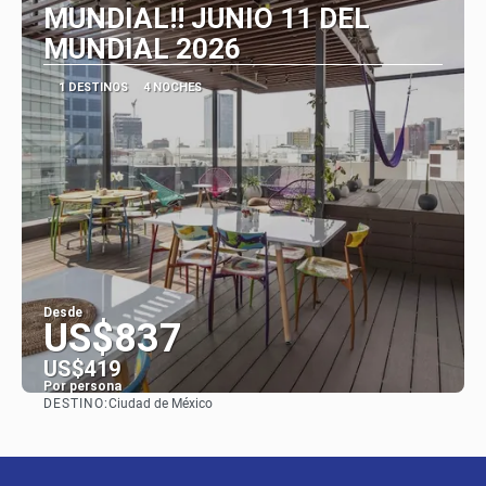
MUNDIAL!! JUNIO 11 DEL
MUNDIAL 2026
1 DESTINOS
4 NOCHES
Desde
US$837
US$419
Por persona
DESTINO:
Ciudad de México
Ver