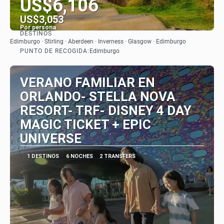
US$6,106
US$3,053
Por persona
DESTINOS
Ver
Edimburgo · Stirling · Aberdeen · Inverness · Glasgow · Edimburgo
PUNTO DE RECOGIDA:
Edimburgo
VERANO FAMILIAR EN
ORLANDO- STELLA NOVA
RESORT- TRF- DISNEY 4 DAY
MAGIC TICKET + EPIC
UNIVERSE
1 DESTINOS
6 NOCHES
2 TRANSFERS