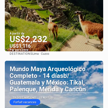
À partir de
US$2,232
US$1,116
Par personne
DESTINATIONS
Lima · Cuzco
Afficher
Mundo Maya Arqueológico
Completo - 14 díasb/
Guatemala y México: Tikal,
Palenque, Mérida y Cancún
19 DESTINATIONS
13 NUIT(S)
Forfait vacances