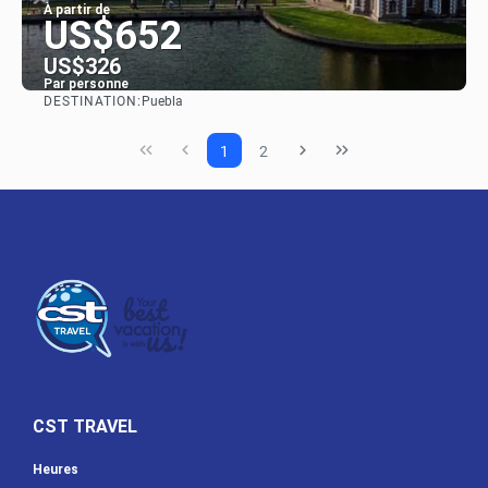
À partir de
US$652
US$326
Par personne
DESTINATION:
Puebla
Afficher
1
2
CST TRAVEL
Heures