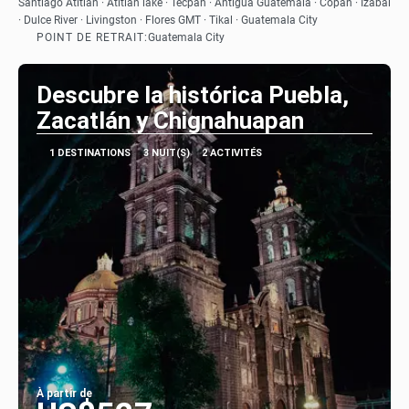
Santiago Atitlán · Atitlan lake · Tecpán · Antigua Guatemala · Copan · Izabal
· Dulce River · Livingston · Flores GMT · Tikal · Guatemala City
POINT DE RETRAIT:
Guatemala City
Descubre la histórica Puebla,
Zacatlán y Chignahuapan
1 DESTINATIONS
3 NUIT(S)
2 ACTIVITÉS
À partir de