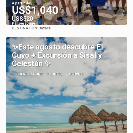
À partir de
US$1,040
US$520
Par personne
DESTINATION:
Oaxaca
Afficher
✨Este agosto descubre El
Cuyo + Excursión a Sisal y
Celestún ✨
1 DESTINATIONS
3 NUIT(S)
1 ACTIVITÉ