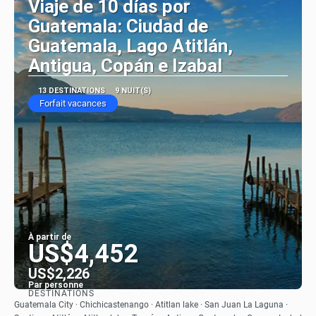
Viaje de 10 días por
Guatemala: Ciudad de
Guatemala, Lago Atitlán,
Antigua, Copán e Izabal
13 DESTINATIONS
9 NUIT(S)
Forfait vacances
À partir de
US$4,452
US$2,226
Par personne
DESTINATIONS
Afficher
Guatemala City · Chichicastenango · Atitlan lake · San Juan La Laguna ·