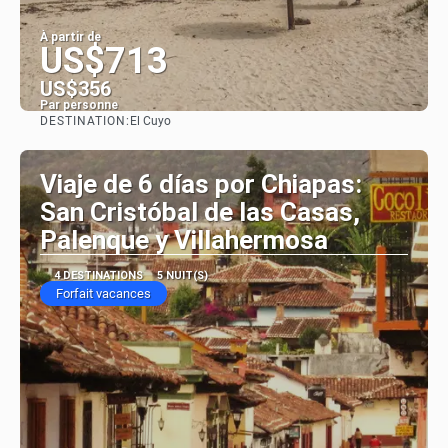
À partir de
US$713
US$356
Par personne
DESTINATION:
El Cuyo
Afficher
Viaje de 6 días por Chiapas:
San Cristóbal de las Casas,
Palenque y Villahermosa
4 DESTINATIONS
5 NUIT(S)
Forfait vacances