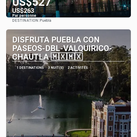
US$527
US$263
Par personne
DESTINATION:
Puebla
Afficher
DISFRUTA PUEBLA CON
PASEOS-DBL-VALQUIRICO-
CHAUTLA 🇲🇽🇲🇽
1 DESTINATIONS
3 NUIT(S)
2 ACTIVITÉS