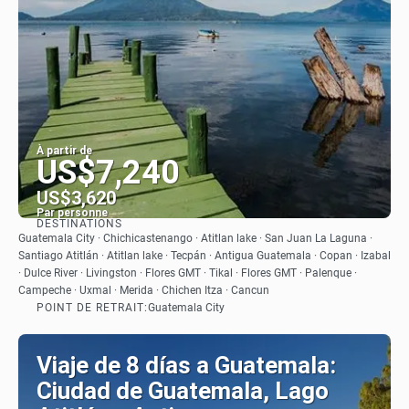
À partir de
US$7,240
US$3,620
Par personne
DESTINATIONS
Afficher
Guatemala City · Chichicastenango · Atitlan lake · San Juan La Laguna ·
Santiago Atitlán · Atitlan lake · Tecpán · Antigua Guatemala · Copan · Izabal
· Dulce River · Livingston · Flores GMT · Tikal · Flores GMT · Palenque ·
Campeche · Uxmal · Merida · Chichen Itza · Cancun
POINT DE RETRAIT:
Guatemala City
Viaje de 8 días a Guatemala:
Ciudad de Guatemala, Lago