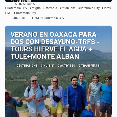
Par personne
DESTINATIONS
Afficher
Guatemala City · Antigua Guatemala · Atitlan lake · Guatemala City · Flores
GMT · Guatemala City
POINT DE RETRAIT:
Guatemala City
VERANO EN OAXACA PARA
DOS CON DESAYUNO-TRFS -
TOURS HIERVE EL AGUA +
TULE+MONTE ALBAN
1 DESTINATIONS
3 NUIT(S)
2 ACTIVITÉS
2 TRANSFERTS