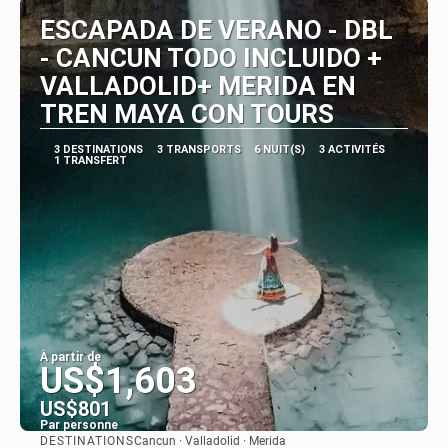
ESCAPADA DE VERANO - DBL
- CANCUN TODO INCLUIDO +
VALLADOLID+ MERIDA EN
TREN MAYA CON TOURS
3 DESTINATIONS
3 TRANSPORTS
6 NUIT(S)
3 ACTIVITÉS
1 TRANSFERT
À partir de
US$1,603
US$801
Par personne
DESTINATIONS
Cancun · Valladolid · Merida