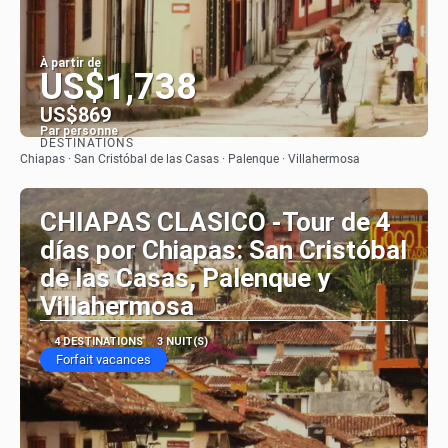
À partir de
US$1,738
US$869
Par personne
DESTINATIONS
Afficher
Chiapas · San Cristóbal de las Casas · Palenque · Villahermosa
CHIAPAS CLASICO -Tour de 4
días por Chiapas: San Cristóbal
de las Casas, Palenque y
Villahermosa
4 DESTINATIONS
3 NUIT(S)
Forfait vacances