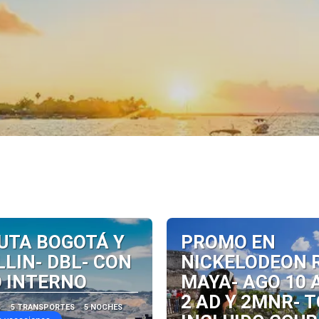
UTA BOGOTÁ Y
PROMO EN
LIN- DBL- CON
NICKELODEON 
 INTERNO
MAYA- AGO 10 A
2 AD Y 2MNR- 
S
5 TRANSPORTES
5 NOCHES