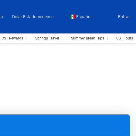
da
Dólar Estadounidense
Español
Entrar
CST Rewards
SpringB Travel
Summer Break Trips
CST Tours
Vuelo + Hotel
Paquetes
Renta de autos
+