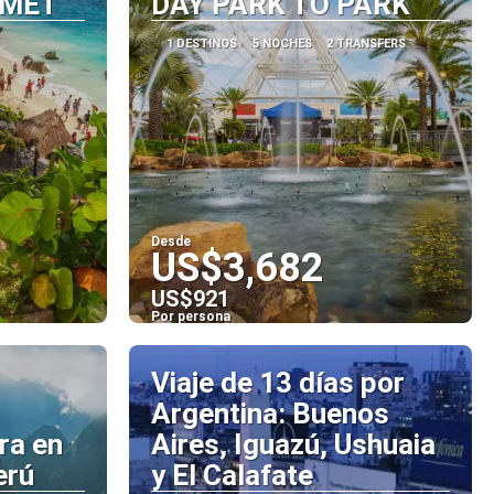
RMET
DAY PARK TO PARK
1 DESTINOS
5 NOCHES
2 TRANSFERS
Desde
US$3,682
US$921
Por persona
Ver
Viaje de 13 días por
Argentina: Buenos
ra en
Aires, Iguazú, Ushuaia
erú
y El Calafate