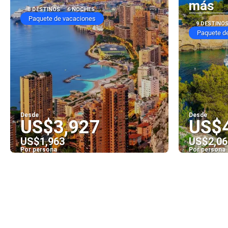
más
8 DESTINOS
6 NOCHES
Paquete de vacaciones
9 DESTINO
Paquete d
Desde
Desde
US$3,927
US$
US$1,963
US$2,06
Por persona
Por persona
Ver