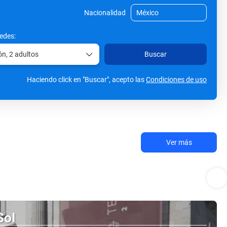
Nacionalidad
edes:
ón,
2 adultos
Buscar
Haciendo click en "Buscar", acepto las
Condiciones de uso
Ver más
Sol