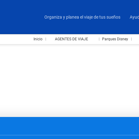
Organiza y planea el viaje de tus sueños
Ayu
Inicio
AGENTES DE VIAJE
Parques Disney
s Aeropuerto-Hotel
Multidestino
Vuelos & Trenes