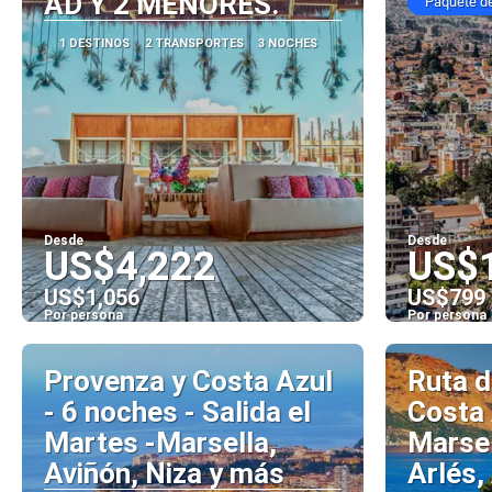
AD Y 2 MENORES.
Paquete d
1 DESTINOS
2 TRANSPORTES
3 NOCHES
Desde
Desde
US$4,222
US$
US$1,056
US$799
Por persona
Por persona
Ver
Provenza y Costa Azul
Ruta d
- 6 noches - Salida el
Costa 
Martes -Marsella,
Marsel
Aviñón, Niza y más
Arlés,