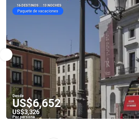
16 DESTINOS
13 NOCHES
Paquete de vacaciones
Desde
US$6,652
US$3,326
Por persona