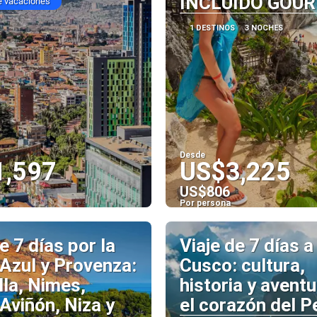
INCLUIDO GOU
e vacaciones
1 DESTINOS
3 NOCHES
Desde
1,597
US$3,225
US$806
Por persona
Ver
Ver
e 7 días por la
Viaje de 7 días a
Azul y Provenza:
Cusco: cultura,
la, Nimes,
historia y aventu
 Aviñón, Niza y
el corazón del P