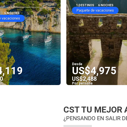
1 DESTINOS
6 NOCHES
Paquete de vacaciones
S
6 NOCHES
e vacaciones
Desde
4,119
US$4,975
0
US$2,488
Por persona
Ver
Ver
CST TU MEJOR 
¿PENSANDO EN SALIR DE