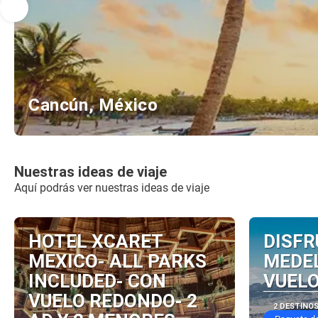
Cancún, México
Nuestras ideas de viaje
Aquí podrás ver nuestras ideas de viaje
HOTEL XCARET
DISFR
MEXICO- ALL PARKS
MEDEL
INCLUDED- CON
VUELO
VUELO REDONDO- 2
2 DESTINO