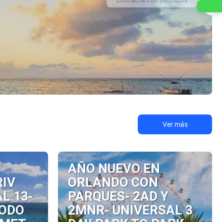
Ver más
AÑO NUEVO EN
RIV
ORLANDO CON
L 13-
PARQUES- 2AD Y
TODO
2MNR- UNIVERSAL 3