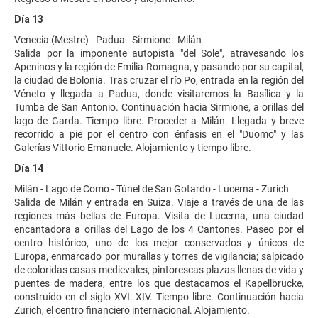
Día 13
Venecia (Mestre) - Padua - Sirmione - Milán
Salida por la imponente autopista "del Sole", atravesando los
Apeninos y la región de Emilia-Romagna, y pasando por su capital,
la ciudad de Bolonia. Tras cruzar el río Po, entrada en la región del
Véneto y llegada a Padua, donde visitaremos la Basílica y la
Tumba de San Antonio. Continuación hacia Sirmione, a orillas del
lago de Garda. Tiempo libre. Proceder a Milán. Llegada y breve
recorrido a pie por el centro con énfasis en el "Duomo" y las
Galerías Vittorio Emanuele. Alojamiento y tiempo libre.
Día 14
Milán - Lago de Como - Túnel de San Gotardo - Lucerna - Zurich
Salida de Milán y entrada en Suiza. Viaje a través de una de las
regiones más bellas de Europa. Visita de Lucerna, una ciudad
encantadora a orillas del Lago de los 4 Cantones. Paseo por el
centro histórico, uno de los mejor conservados y únicos de
Europa, enmarcado por murallas y torres de vigilancia; salpicado
de coloridas casas medievales, pintorescas plazas llenas de vida y
puentes de madera, entre los que destacamos el Kapellbrücke,
construido en el siglo XVI. XIV. Tiempo libre. Continuación hacia
Zurich, el centro financiero internacional. Alojamiento.