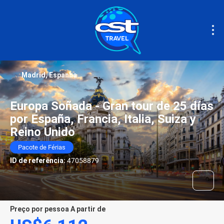
Madrid, Espanha
Europa Soñada - Gran tour de 25 días
por España, Francia, Italia, Suiza y
Reino Unido
Pacote de Férias
ID de referência:
47058879
preço por pessoa A partir de