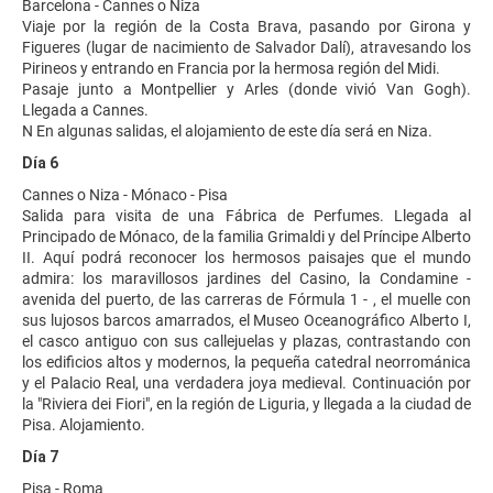
Barcelona - Cannes o Niza
Viaje por la región de la Costa Brava, pasando por Girona y
Figueres (lugar de nacimiento de Salvador Dalí), atravesando los
Pirineos y entrando en Francia por la hermosa región del Midi.
Pasaje junto a Montpellier y Arles (donde vivió Van Gogh).
Llegada a Cannes.
N En algunas salidas, el alojamiento de este día será en Niza.
Día 6
Cannes o Niza - Mónaco - Pisa
Salida para visita de una Fábrica de Perfumes. Llegada al
Principado de Mónaco, de la familia Grimaldi y del Príncipe Alberto
II. Aquí podrá reconocer los hermosos paisajes que el mundo
admira: los maravillosos jardines del Casino, la Condamine -
avenida del puerto, de las carreras de Fórmula 1 - , el muelle con
sus lujosos barcos amarrados, el Museo Oceanográfico Alberto I,
el casco antiguo con sus callejuelas y plazas, contrastando con
los edificios altos y modernos, la pequeña catedral neorrománica
y el Palacio Real, una verdadera joya medieval. Continuación por
la "Riviera dei Fiori", en la región de Liguria, y llegada a la ciudad de
Pisa. Alojamiento.
Día 7
Pisa - Roma