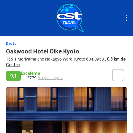
Kyoto
Oakwood Hotel Oike Kyoto
165-1 Moriyama-cho Nakagyo Ward, Kyoto 604-0953
, 0,3 km de
Centro
Excelente
9,1
2779
Ver pontuações