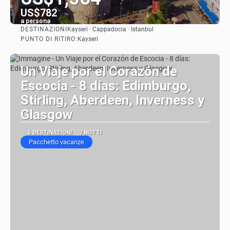
US$782
a persona
DESTINAZIONI
Kayseri · Cappadocia · Istanbul
Vedere
PUNTO DI RITIRO:
Kayseri
Un Viaje por el Corazón de
Escocia - 8 días: Edimburgo,
Stirling, Aberdeen, Inverness y
Glasgow
5 DESTINAZIONI
7 NOTTI
Pacchetto vacanze