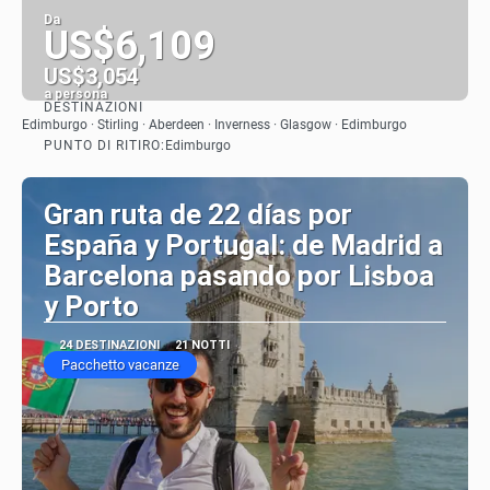
Da
US$6,109
US$3,054
a persona
DESTINAZIONI
Vedere
Edimburgo · Stirling · Aberdeen · Inverness · Glasgow · Edimburgo
PUNTO DI RITIRO:
Edimburgo
Gran ruta de 22 días por
España y Portugal: de Madrid a
Barcelona pasando por Lisboa
y Porto
24 DESTINAZIONI
21 NOTTI
Pacchetto vacanze