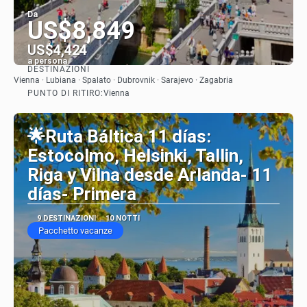
Da
US$8,849
US$4,424
a persona
DESTINAZIONI
Vedere
Vienna · Lubiana · Spalato · Dubrovnik · Sarajevo · Zagabria
PUNTO DI RITIRO:
Vienna
🌟Ruta Báltica 11 días:
Estocolmo, Helsinki, Tallin,
Riga y Vilna desde Arlanda- 11
días- Primera
9 DESTINAZIONI
10 NOTTI
Pacchetto vacanze