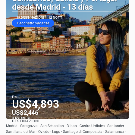
desde Madrid - 13 días
19 DESTINAZIONI
12 NOTTI
Pacchetto vacanze
Da
US$4,893
US$2,446
a persona
DESTINAZIONI
Vedere
Madrid · Saragozza · San Sebastian · Bilbao · Castro Urdiales · Santander ·
Santillana del Mar · Oviedo · Lugo · Santiago di Compostela · Salamanca ·