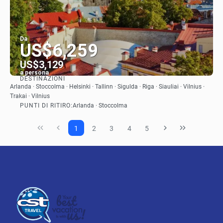
Da
US$6,259
US$3,129
a persona
DESTINAZIONI
Vedere
Arlanda · Stoccolma · Helsinki · Tallinn · Sigulda · Riga · Siauliai · Vilnius ·
Trakai · Vilnius
PUNTI DI RITIRO:
Arlanda · Stoccolma
1
2
3
4
5