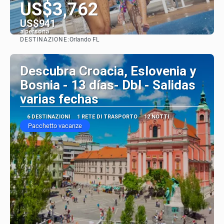
US$3,762
US$941
a persona
DESTINAZIONE:
Orlando FL
Vedere
Descubra Croacia, Eslovenia y
Bosnia - 13 días- Dbl - Salidas
varias fechas
6 DESTINAZIONI
1 RETE DI TRASPORTO
12 NOTTI
Pacchetto vacanze