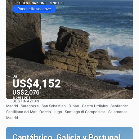
11 DESTINAZIONI
9 NOTTI
Pacchetto vacanze
Da
US$4,152
US$2,076
a persona
DESTINAZIONI
Vedere
Madrid · Saragozza · San Sebastian · Bilbao · Castro Urdiales · Santander ·
Santillana del Mar · Oviedo · Lugo · Santiago di Compostela · Salamanca ·
Madrid
Cantábrico, Galicia y Portugal