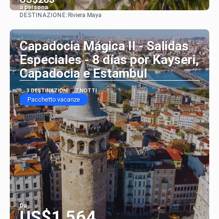
a persona
DESTINAZIONE:
Riviera Maya
Vedere
Capadocia Mágica II - Salidas
Especiales - 8 días por Kayseri,
Capadocia e Estambul
3 DESTINAZIONI
7 NOTTI
Pacchetto vacanze
Da
US$1,564