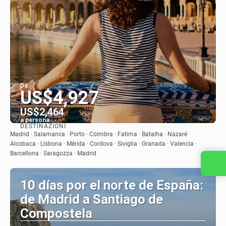
Da
US$4,927
US$2,464
a persona
DESTINAZIONI
Vedere
Madrid · Salamanca · Porto · Coimbra · Fatima · Batalha · Nazaré ·
Alcobaca · Lisbona · Mérida · Cordova · Siviglia · Granada · Valencia ·
Barcellona · Saragozza · Madrid
10 días por el norte de España:
de Madrid a Santiago de
Compostela