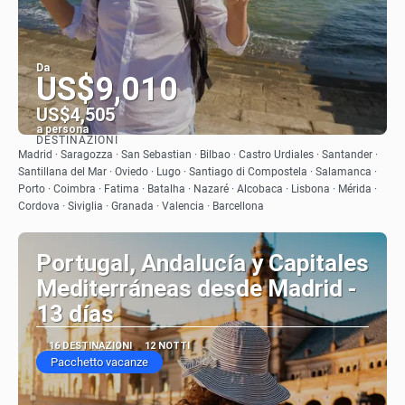
Da
US$9,010
US$4,505
a persona
DESTINAZIONI
Vedere
Madrid · Saragozza · San Sebastian · Bilbao · Castro Urdiales · Santander ·
Santillana del Mar · Oviedo · Lugo · Santiago di Compostela · Salamanca ·
Porto · Coimbra · Fatima · Batalha · Nazaré · Alcobaca · Lisbona · Mérida ·
Cordova · Siviglia · Granada · Valencia · Barcellona
Portugal, Andalucía y Capitales
Mediterráneas desde Madrid -
13 días
16 DESTINAZIONI
12 NOTTI
Pacchetto vacanze