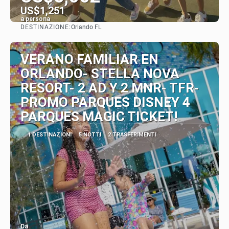
US$1,251
a persona
DESTINAZIONE:
Orlando FL
Vedere
VERANO FAMILIAR EN
ORLANDO- STELLA NOVA
RESORT- 2 AD Y 2 MNR- TFR-
PROMO PARQUES DISNEY 4
PARQUES MAGIC TICKET!
1 DESTINAZIONI
5 NOTTI
2 TRASFERIMENTI
Da