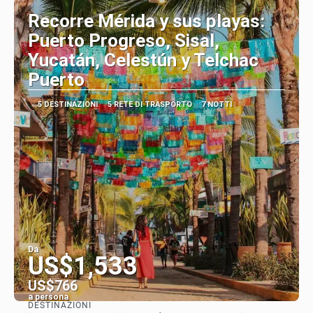
Recorre Mérida y sus playas:
Puerto Progreso, Sisal,
Yucatán, Celestún y Telchac
Puerto
5 DESTINAZIONI
5 RETE DI TRASPORTO
7 NOTTI
Da
US$1,533
US$766
a persona
DESTINAZIONI