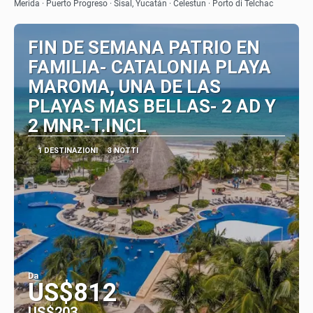
Vedere
Merida · Puerto Progreso · Sisal, Yucatán · Celestun · Porto di Telchac
FIN DE SEMANA PATRIO EN
FAMILIA- CATALONIA PLAYA
MAROMA, UNA DE LAS
PLAYAS MAS BELLAS- 2 AD Y
2 MNR-T.INCL
1 DESTINAZIONI
3 NOTTI
Da
US$812
US$203