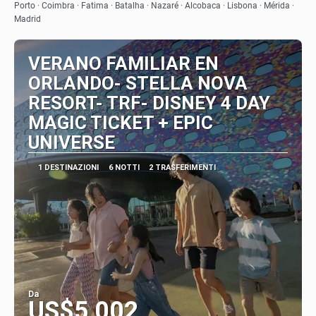
Porto · Coimbra · Fatima · Batalha · Nazaré · Alcobaca · Lisbona · Mérida ·
Madrid
VERANO FAMILIAR EN
ORLANDO- STELLA NOVA
RESORT- TRF- DISNEY 4 DAY
MAGIC TICKET + EPIC
UNIVERSE
1 DESTINAZIONI
6 NOTTI
2 TRASFERIMENTI
Da
US$5,002