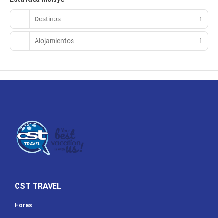
(con cargo) y estacionamiento gratuito.
Destinos
1
Alojamientos
1
CST TRAVEL
Horas