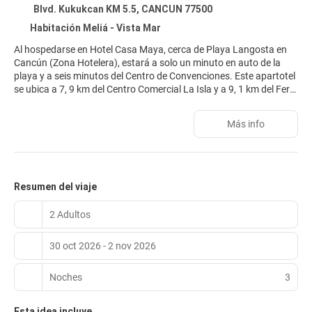
Blvd. Kukukcan KM 5.5, CANCUN 77500
Habitación Meliá - Vista Mar
Al hospedarse en Hotel Casa Maya, cerca de Playa Langosta en
Cancún (Zona Hotelera), estará a solo un minuto en auto de la
playa y a seis minutos del Centro de Convenciones. Este apartotel
se ubica a 7, 9 km del Centro Comercial La Isla y a 9, 1 km del Ferry
Ultramar en Puerto Juárez. Disfrute de dos piscinas al aire libre,
parque acuático (con cargo) y gimnasio. El nuevo spa cuenta con
Más info
tres salas de tratamiento y certificación Wellness for Cancer. El
gimnasio, abierto 24 horas, ofrece tecnología de entrenador
digital. Servicios adicionales: Wi-Fi gratuito, conserjería, niñera
(con cargo) y transporte local (con cargo). Las 321 habitaciones
incluyen microondas, TV de pantalla plana, Wi-Fi gratis y
Resumen del viaje
programación por cable. Baños privados con bañera o ducha,
artículos de aseo y secador. Además, teléfono, caja fuerte y
2 Adultos
minibar. Para comer, visite La Veranda, restaurante de cocina
internacional, o la cafetería. Servicio de habitaciones disponible en
30 oct 2026 - 2 nov 2026
horario limitado. Relájese en el bar de playa, el bar junto a la
piscina o en uno de los dos bares lounge. El desayuno bufé diario
se sirve de 7:00 a 11:00 a. m. (con cargo). Entre los servicios
Noches
3
destacados: centro de negocios, salida exprés y
tintorería/lavandería. Hay transporte al aeropuerto bajo petición
Esta idea incluye