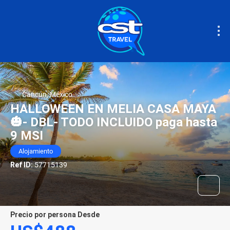
Cancún, México
HALLOWEEN EN MELIA CASA MAYA
🎃- DBL- TODO INCLUIDO paga hasta
9 MSI
Alojamiento
Ref ID:
57715139
precio por persona Desde