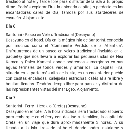
traslado al hotel y tarde libre para disfrutar de la isla a tu propio
ritmo. Podrás explorar Fira, la animada capital, o perderte en las
encantadoras calles de Oía, famosa por sus atardeceres de
ensueño. Alojamiento.
Día 6
Santorini - Paseo en Velero Tradicional (Desayuno)
Desayuno en el hotel. Día en la mágica isla de Santorini, conocida
por muchos como el "Continente Perdido de la Atlántida".
Disfrutaremos de un paseo en velero tradicional (incluido en el
paquete) que nos llevará a explorar las pequeñas islas de Nea
Kameni y Palea Kameni, donde podremos sumergirnos en sus
aguas termales de tonos verdes y amarillos. La capital, Fira,
situada en la parte más alta de la isla, es un encantador pueblo
con casitas encaladas, callejuelas estrechas, cafés al aire libre y
bonitas tiendas. Tendrás tiempo libre para pasear y disfrutar de
las impresionantes vistas del mar Egeo. Alojamiento.
Día 7
Santorini - Ferry - Heraklio (Creta) (Desayuno)
Desayuno en el hotel. A la hora indicada, será trasladado al puerto
para embarque en el ferry con destino a Heraklion, la capital de
Creta, en un viaje que dura aproximadamente 3 horas. A su
llegada a la isla, traslado al hotel, donde podrá instalarse y