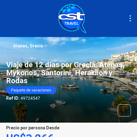
Atenas, Grecia
Viaje de 12 días por Grecia: Atenas,
Mykonos, Santorini, Heraklion y
Rodas
Paquete de vacaciones
Ref ID:
49724547
precio por persona Desde