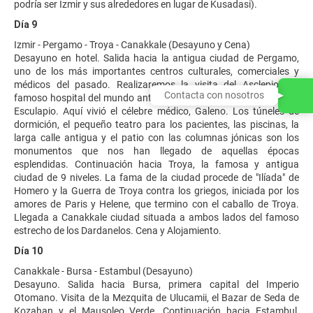
podría ser Izmir y sus alrededores en lugar de Kusadasi).
Día 9
Izmir - Pergamo - Troya - Canakkale (Desayuno y Cena)
Desayuno en hotel. Salida hacia la antigua ciudad de Pergamo,
uno de los más importantes centros culturales, comerciales y
médicos del pasado. Realizaremos la visita del Asclepion, el
Contacta con nosotros
famoso hospital del mundo antiguo, dedicado al dios de la salud,
Esculapio. Aquí vivió el célebre médico, Galeno. Los túneles de
dormición, el pequeño teatro para los pacientes, las piscinas, la
larga calle antigua y el patio con las columnas jónicas son los
monumentos que nos han llegado de aquellas épocas
esplendidas. Continuación hacia Troya, la famosa y antigua
ciudad de 9 niveles. La fama de la ciudad procede de "Ilíada" de
Homero y la Guerra de Troya contra los griegos, iniciada por los
amores de Paris y Helene, que termino con el caballo de Troya.
Llegada a Canakkale ciudad situada a ambos lados del famoso
estrecho de los Dardanelos. Cena y Alojamiento.
Día 10
Canakkale - Bursa - Estambul (Desayuno)
Desayuno. Salida hacia Bursa, primera capital del Imperio
Otomano. Visita de la Mezquita de Ulucamii, el Bazar de Seda de
Kozahan y el Mausoleo Verde. Continuación hacia Estambul,