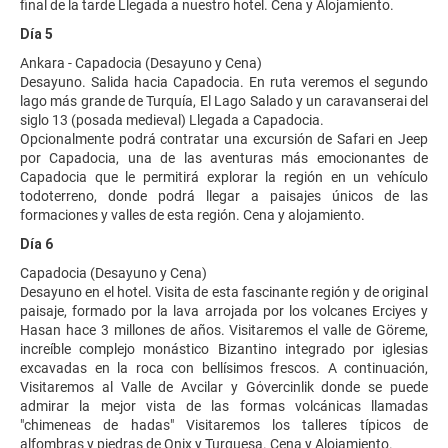
final de la tarde Llegada a nuestro hotel. Cena y Alojamiento.
Día 5
Ankara - Capadocia (Desayuno y Cena)
Desayuno. Salida hacia Capadocia. En ruta veremos el segundo
lago más grande de Turquía, El Lago Salado y un caravanserai del
siglo 13 (posada medieval) Llegada a Capadocia.
Opcionalmente podrá contratar una excursión de Safari en Jeep
por Capadocia, una de las aventuras más emocionantes de
Capadocia que le permitirá explorar la región en un vehículo
todoterreno, donde podrá llegar a paisajes únicos de las
formaciones y valles de esta región. Cena y alojamiento.
Día 6
Capadocia (Desayuno y Cena)
Desayuno en el hotel. Visita de esta fascinante región y de original
paisaje, formado por la lava arrojada por los volcanes Erciyes y
Hasan hace 3 millones de años. Visitaremos el valle de Göreme,
increíble complejo monástico Bizantino integrado por iglesias
excavadas en la roca con bellísimos frescos. A continuación,
Visitaremos al Valle de Avcilar y Gόvercinlik donde se puede
admirar la mejor vista de las formas volcánicas llamadas
"chimeneas de hadas" Visitaremos los talleres típicos de
alfombras y piedras de Onix y Turquesa. Cena y Alojamiento.