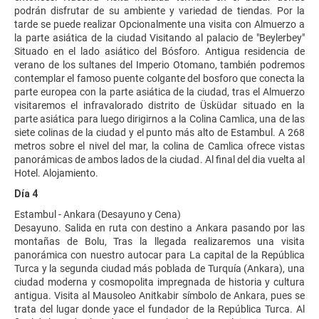
podrán disfrutar de su ambiente y variedad de tiendas. Por la
tarde se puede realizar Opcionalmente una visita con Almuerzo a
la parte asiática de la ciudad Visitando al palacio de "Beylerbey"
Situado en el lado asiático del Bósforo. Antigua residencia de
verano de los sultanes del Imperio Otomano, también podremos
contemplar el famoso puente colgante del bosforo que conecta la
parte europea con la parte asiática de la ciudad, tras el Almuerzo
visitaremos el infravalorado distrito de Üsküdar situado en la
parte asiática para luego dirigirnos a la Colina Camlica, una de las
siete colinas de la ciudad y el punto más alto de Estambul. A 268
metros sobre el nivel del mar, la colina de Camlica ofrece vistas
panorámicas de ambos lados de la ciudad. Al final del dia vuelta al
Hotel. Alojamiento.
Día 4
Estambul - Ankara (Desayuno y Cena)
Desayuno. Salida en ruta con destino a Ankara pasando por las
montañas de Bolu, Tras la llegada realizaremos una visita
panorámica con nuestro autocar para La capital de la República
Turca y la segunda ciudad más poblada de Turquía (Ankara), una
ciudad moderna y cosmopolita impregnada de historia y cultura
antigua. Visita al Mausoleo Anitkabir símbolo de Ankara, pues se
trata del lugar donde yace el fundador de la República Turca. Al