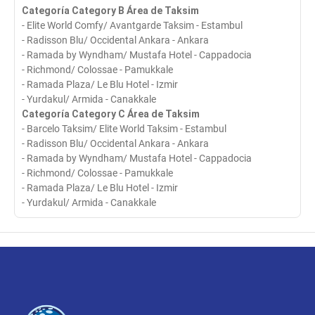
Categoría Category B Área de Taksim
- Elite World Comfy/ Avantgarde Taksim - Estambul
- Radisson Blu/ Occidental Ankara - Ankara
- Ramada by Wyndham/ Mustafa Hotel - Cappadocia
- Richmond/ Colossae - Pamukkale
- Ramada Plaza/ Le Blu Hotel - Izmir
- Yurdakul/ Armida - Canakkale
Categoría Category C Área de Taksim
- Barcelo Taksim/ Elite World Taksim - Estambul
- Radisson Blu/ Occidental Ankara - Ankara
- Ramada by Wyndham/ Mustafa Hotel - Cappadocia
- Richmond/ Colossae - Pamukkale
- Ramada Plaza/ Le Blu Hotel - Izmir
- Yurdakul/ Armida - Canakkale