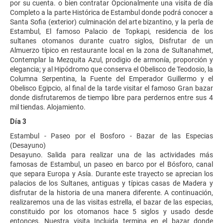
por su cuenta. o bien contratar Opcionalmente una visita de día
Completo a la parte Histórica de Estambul donde podrá conocer a
Santa Sofia (exterior) culminación del arte bizantino, y la perla de
Estambul, El famoso Palacio de Topkapi, residencia de los
sultanes otomanos durante cuatro siglos, Disfrutar de un
Almuerzo típico en restaurante local en la zona de Sultanahmet,
Contemplar la Mezquita Azul, prodigio de armonía, proporción y
elegancia; y al Hipódromo que conserva el Obelisco de Teodosio, la
Columna Serpentina, la Fuente del Emperador Guillermo y el
Obelisco Egipcio, al final de la tarde visitar el famoso Gran bazar
donde disfrutaremos de tiempo libre para perdernos entre sus 4
mil tiendas. Alojamiento.
Día 3
Estambul - Paseo por el Bosforo - Bazar de las Especias
(Desayuno)
Desayuno. Salida para realizar una de las actividades más
famosas de Estambul, un paseo en barco por el Bósforo, canal
que separa Europa y Asía. Durante este trayecto se aprecian los
palacios de los Sultanes, antiguas y típicas casas de Madera y
disfrutar de la historia de una manera diferente. A continuación,
realizaremos una de las visitas estrella, el bazar de las especias,
constituido por los otomanos hace 5 siglos y usado desde
entonces. Nuestra visita Incluida termina en el bazar donde