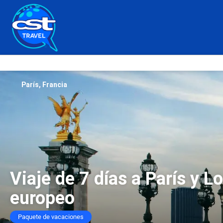
París, Francia
Viaje de 7 días a París y 
europeo
Paquete de vacaciones