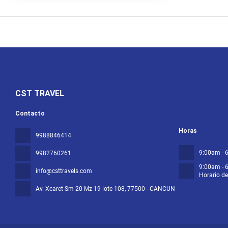
CST TRAVEL
Contacto
Horas
9988846414
9:00am - 
9982760261
9:00am - 
info@csttravels.com
Horario d
Av. Xcaret Sm 20 Mz 19 lote 108
, 77500 - CANCUN