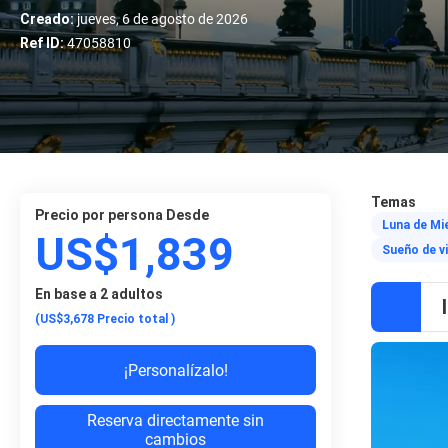
Creado:
jueves, 6 de agosto de 2026
Ref ID:
47058810
Temas
precio por persona Desde
Luna de Mie
US$1,839
Sueño de vi
En base a 2 adultos
(US$3,678
Precio total
)
¡Personalízalo!
Reserva directamente sin
cambios