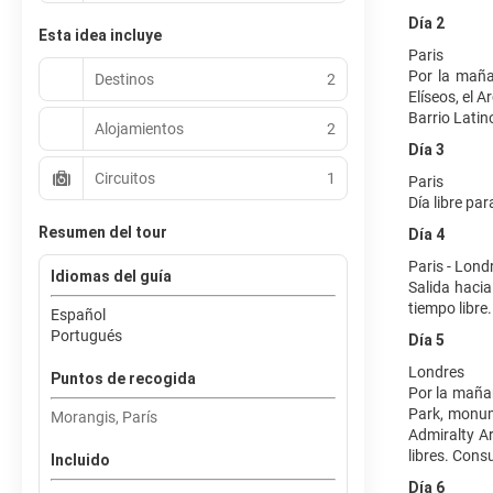
Día 2
Esta idea incluye
Paris
Por la maña
Destinos
2
Elíseos, el 
Barrio Latino
Alojamientos
2
Día 3
Circuitos
1
Paris
Día libre par
Resumen del tour
Día 4
Paris - Lond
Idiomas del guía
Salida hacia
tiempo libre.
Español
Portugués
Día 5
Londres
Puntos de recogida
Por la mañan
Park, monume
Morangis, París
Admiralty A
libres. Consu
Incluido
Día 6