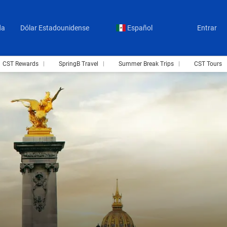
da
Dólar Estadounidense
Español
Entrar
CST Rewards
SpringB Travel
Summer Break Trips
CST Tours