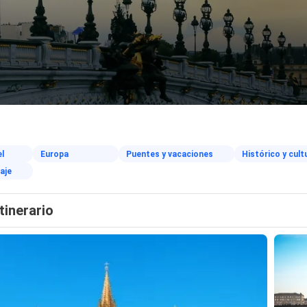
l
Europa
Puentes y vacaciones
Histórico y cult
aje
Itinerario