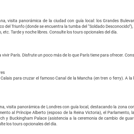
na, visita panorámica de la ciudad con guía local: los Grandes Buleva
Arco del Triunfo (donde se encuentra la tumba del “Soldado Desconocido”),
, etc. Tarde y noche libres. Consulte los tours opcionales del día.
a vivir París. Disfrute un poco más de lo que París tiene para ofrecer. Cons
res
 Calais para cruzar el famoso Canal de la Mancha (en tren o ferry). A la
a, visita panorámica de Londres con guía local, destacando la zona come
nto al Príncipe Alberto (esposo de la Reina Victoria), el Parlamento, la
rch y Buckingham Palace (asistencia a la ceremonia de cambio de guardi
lte los tours opcionales del día.