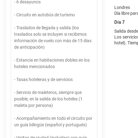
- 6 desayunos
Londres
Día libre pa
- Circuito en autobús de turismo
Día 7
- Traslados de llegada y salida (los
Salida desd
traslados solo se incluyen si recibimos
Los servicio
información de vuelo con más de 15 días
hotel). Tiem
de anticipación)
- Estancia en habitaciones dobles en los
hoteles mencionados
- Tasas hoteleras y de servicios
- Servicio de maleteros, siempre que
posible, en la salida de los hoteles (1
maleta por persona)
- Acompañamiento en todo el circuito por
un guía bilingüe (español y portugués)
- Visitas de ciudad (incluidas) con guía