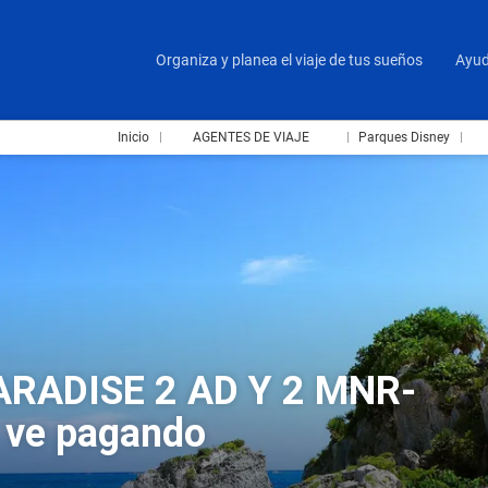
Organiza y planea el viaje de tus sueños
Ayu
Inicio
AGENTES DE VIAJE
Parques Disney
ARADISE 2 AD Y 2 MNR-
 ve pagando