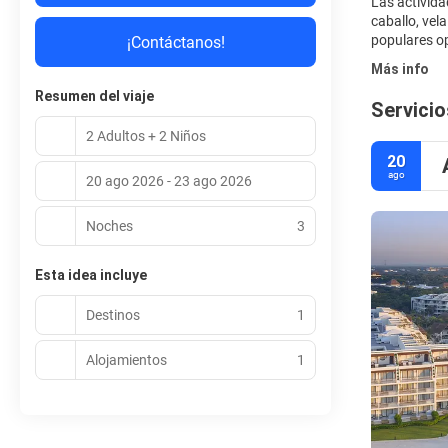
Las activida
caballo, vel
populares op
¡Contáctanos!
Más info
Resumen del viaje
Servicio
2 Adultos + 2 Niños
20
ago
20 ago 2026 - 23 ago 2026
Noches
3
Esta idea incluye
Destinos
1
Alojamientos
1