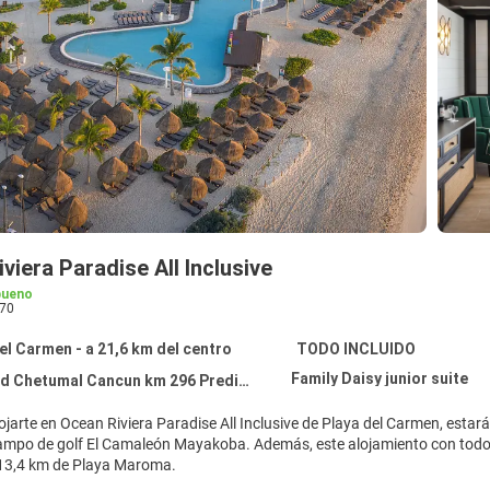
viera Paradise All Inclusive
bueno
70
el Carmen - a 21,6 km del centro
TODO INCLUIDO
Family Daisy junior suite
 Cancun km 296 Predio Montecarlos Lt 7, 7-1 Xcalacoco, Playa del Carmen 77710
lojarte en Ocean Riviera Paradise All Inclusive de Playa del Carmen, esta
 Mayakoba. Además, este alojamiento con todo incluido se encuentra a 7,9 km de Playa principal de Playa del
13,4 km de Playa Maroma.