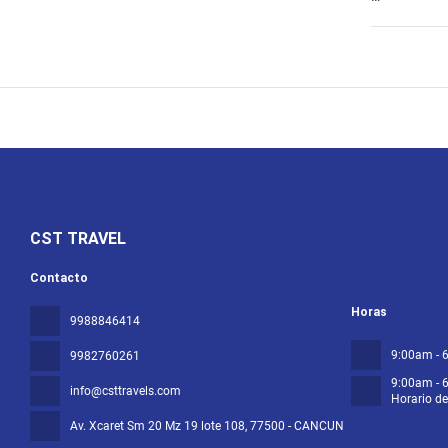
Para un rela
este alojami
encontrarás 
Te sentirás 
mantendrá en
gratuitos y 
Degusta algo
con horario 
todos los dí
CST TRAVEL
Tendrás un c
Contacto
Horas
9988846414
9:00am - 
9982760261
9:00am - 
info@csttravels.com
Horario d
Av. Xcaret Sm 20 Mz 19 lote 108
, 77500 - CANCUN