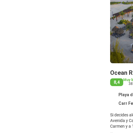
Ocean Ri
Muy 
8,4
38
Playa d
Carr Fed Chetumal
Si decides a
Avenida y Campo de golf El Camaleón
Carmen y a 