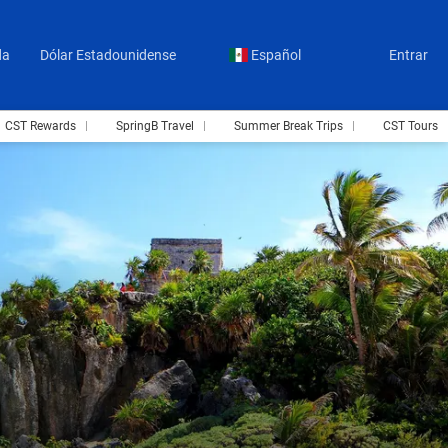
da
Dólar Estadounidense
Español
Entrar
CST Rewards
SpringB Travel
Summer Break Trips
CST Tours