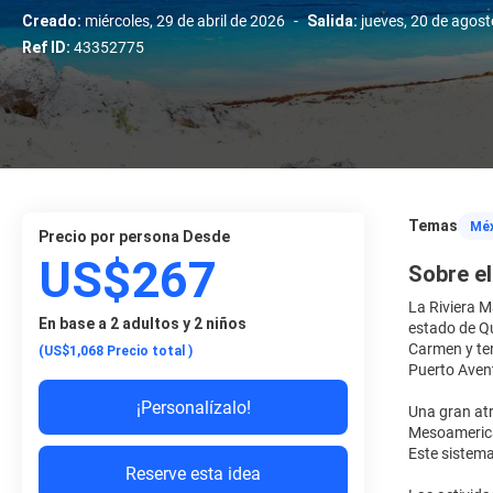
Creado:
miércoles, 29 de abril de 2026
-
Salida:
jueves, 20 de agos
Ref ID:
43352775
Temas
Méx
precio por persona Desde
US$267
Sobre el
La Riviera M
En base a 2 adultos y 2 niños
estado de Qu
Carmen y ter
(US$1,068
Precio total
)
Puerto Aven
¡Personalízalo!
Una gran atr
Mesoamerican
Este sistema
Reserve esta idea