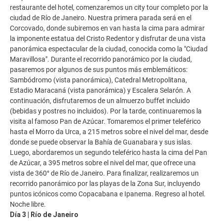
restaurante del hotel, comenzaremos un city tour completo por la
ciudad de Río de Janeiro. Nuestra primera parada será en el
Corcovado, donde subiremos en van hasta la cima para admirar
la imponente estatua del Cristo Redentor y disfrutar de una vista
panorámica espectacular de la ciudad, conocida como la "Ciudad
Maravillosa". Durante el recorrido panorámico por la ciudad,
pasaremos por algunos de sus puntos más emblemáticos:
Sambódromo (vista panorámica), Catedral Metropolitana,
Estadio Maracaná (vista panorámica) y Escalera Selarón. A
continuación, disfrutaremos de un almuerzo buffet incluido
(bebidas y postres no incluidos). Por la tarde, continuaremos la
visita al famoso Pan de Azúcar. Tomaremos el primer teleférico
hasta el Morro da Urca, a 215 metros sobre el nivel del mar, desde
donde se puede observar la Bahía de Guanabara y sus islas.
Luego, abordaremos un segundo teleférico hasta la cima del Pan
de Azúcar, a 395 metros sobre el nivel del mar, que ofrece una
vista de 360° de Río de Janeiro. Para finalizar, realizaremos un
recorrido panorámico por las playas de la Zona Sur, incluyendo
puntos icónicos como Copacabana e Ipanema. Regreso al hotel.
Noche libre.
Día 3 | Río de Janeiro