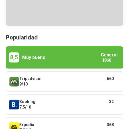
Popularidad
General
8,5
Muy bueno
1060
Tripadvisor
660
9/10
Booking
32
7,5/10
Expedia
368