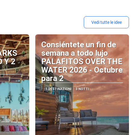
Vedi tutte le idee
Consiéntete un fin de
ARKS
semana a todo lujo
 Y 2
PALAFITOS OVER THE
WATER 2026 - Octubre
para 2
1 DESTINAZIONI
3 NOTTI