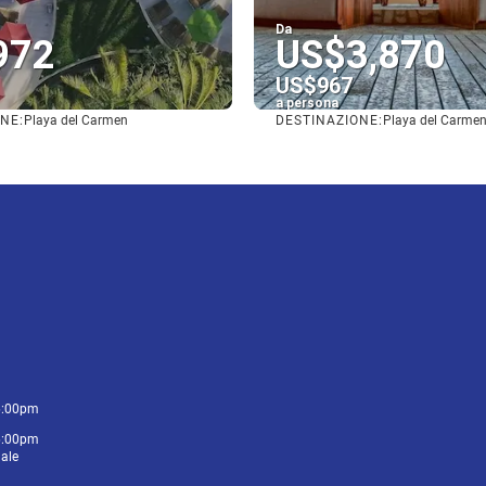
Da
972
US$3,870
US$967
a persona
NE:
DESTINAZIONE:
Playa del Carmen
Playa del Carme
Vedere
Vedere
6:00pm
6:00pm
gale