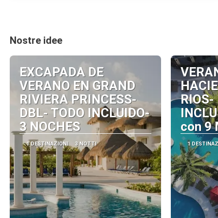
Nostre idee
EXCAPADA DE
VERA
VERANO EN GRAND
HACI
RIVIERA PRINCESS-
RIOS-
DBL- TODO INCLUIDO-
INCLU
3 NOCHES
con 9
1 DESTINAZIONI
3 NOTTI
1 DESTINAZ