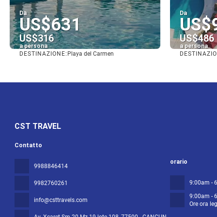
Da
Da
US$631
US$
US$316
US$486
a persona
a persona
DESTINAZIONE:
DESTINAZIO
Playa del Carmen
Vedere
CST TRAVEL
Contatto
orario
9988846414
9:00am - 
9982760261
9:00am - 
info@csttravels.com
Ore ora le